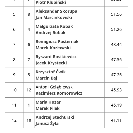
Piotr Klubiński
Aleksander Skorupa
5
8
51.56
Jan Marcinkowski
Małgorzata Robak
6
4
51.26
Andrzej Robak
Remigiusz Pasternak
7
6
48.44
Marek Kozłowski
Ryszard Rosikiewicz
8
7
47.56
Jacek Krystecki
Krzysztof Ćwik
9
5
47.26
Marcin Baj
Antoni Gołębiewski
10
12
45.93
Kazimierz Komorowicz
Maria Huzar
11
1
45.19
Marek Filak
Andrzej Stachurski
12
10
41.11
Janusz Żyła