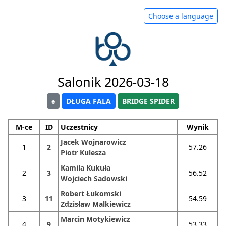
Choose a language
Salonik 2026-03-18
♠
DŁUGA FALA
BRIDGE SPIDER
M-ce
ID
Uczestnicy
Wynik
Jacek Wojnarowicz
1
2
57.26
Piotr Kulesza
Kamila Kukuła
2
3
56.52
Wojciech Sadowski
Robert Łukomski
3
11
54.59
Zdzisław Malkiewicz
Marcin Motykiewicz
4
9
53.33