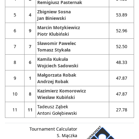
Remigiusz Pasternak
Zbigniew Sosna
5
4
53.89
Jan Biniewski
Marcin Motykiewicz
6
9
52.96
Piotr Klubiński
Sławomir Pawelec
7
7
52.50
Tomasz Stykała
Kamila Kukuła
8
6
48.33
Wojciech Sadowski
Małgorzata Robak
9
1
47.87
Andrzej Robak
Kazimierz Komorowicz
10
8
47.87
Wiesław Kubiński
Tadeusz Ząbek
11
11
27.78
Antoni Gołębiewski
Tournament Calculator
S. Mączka