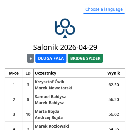
Choose a language
Salonik 2026-04-29
♠
DŁUGA FALA
BRIDGE SPIDER
M-ce
ID
Uczestnicy
Wynik
Krzysztof Ćwik
1
3
62.50
Marek Nowotarski
Samuel Bałdysz
2
5
56.20
Marek Bałdysz
Marta Bojda
3
10
56.02
Andrzej Bojda
Marek Kozłowski
4
2
54.35