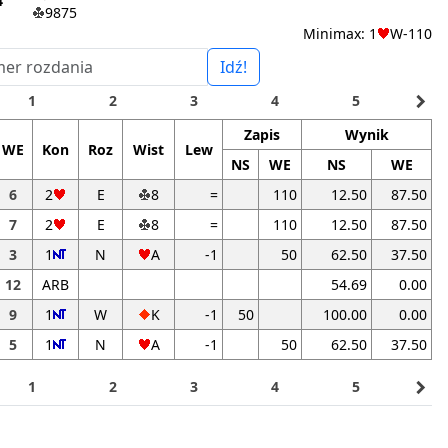
4
9875
Minimax: 1
W-110
Idź!
navigate_next
1
2
3
4
5
Zapis
Wynik
WE
Kon
Roz
Wist
Lew
NS
WE
NS
WE
6
2
E
8
=
110
12.50
87.50
7
2
E
8
=
110
12.50
87.50
3
1
N
A
-1
50
62.50
37.50
12
ARB
54.69
0.00
9
1
W
K
-1
50
100.00
0.00
5
1
N
A
-1
50
62.50
37.50
navigate_next
1
2
3
4
5