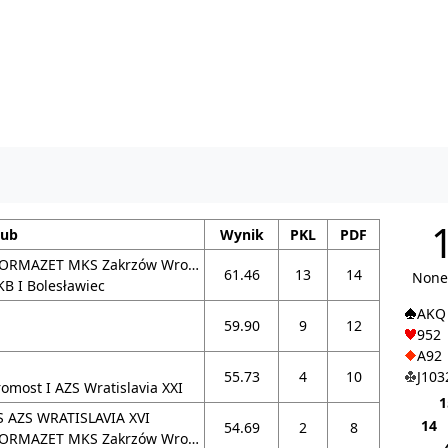
lub
Wynik
PKL
PDF
NORMAZET MKS Zakrzów Wrocław I
61.46
13
14
None
KB I Bolesławiec
AKQ
59.90
9
12
952
A92
55.73
4
10
J103
romost I AZS Wratislavia XXI
1
S AZS WRATISLAVIA XVI
14
54.69
2
8
RMAZET MKS Zakrzów Wrocław III