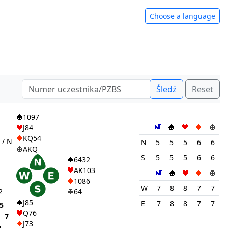
Choose a language
Śledź
Reset
1
1097
J84
KQ54
 / N
N
5
5
5
6
6
AKQ
S
5
5
5
6
6
6432
AK103
1086
W
7
8
8
7
7
2
64
J85
E
7
8
8
7
7
5
Q76
7
J73