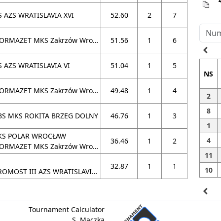
S AZS WRATISLAVIA XVI
52.60
2
7
NORMAZET MKS Zakrzów Wrocław IV
51.56
1
6
navigate_before
S AZS WRATISLAVIA VI
51.04
1
5
NS
NORMAZET MKS Zakrzów Wrocław I
49.48
1
4
2
8
BS MKS ROKITA BRZEG DOLNY
46.76
1
3
1
KS POLAR WROCŁAW
4
36.46
1
2
RMAZET MKS Zakrzów Wrocław IV
11
32.87
1
1
10
ROMOST III AZS WRATISLAVIA XI
navigate_before
Tournament Calculator
S. Mączka