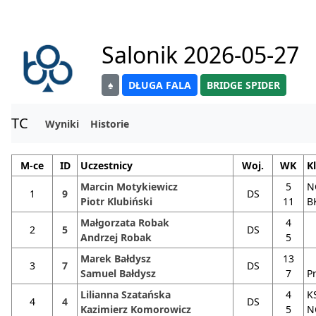
Salonik 2026-05-27
♠
DŁUGA FALA
BRIDGE SPIDER
TC
Wyniki
Historie
M-ce
ID
Uczestnicy
Woj.
WK
K
Marcin Motykiewicz
5
1
9
DS
Piotr Klubiński
11
B
Małgorzata Robak
4
2
5
DS
Andrzej Robak
5
Marek Bałdysz
13
3
7
DS
Samuel Bałdysz
7
P
Lilianna Szatańska
4
K
4
4
DS
Kazimierz Komorowicz
5
NO