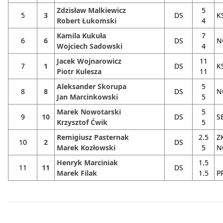
Zdzisław Malkiewicz
5
5
3
DS
K
Robert Łukomski
4
Kamila Kukuła
7
6
6
DS
Wojciech Sadowski
4
Jacek Wojnarowicz
11
7
1
DS
K
Piotr Kulesza
11
Aleksander Skorupa
5
8
8
DS
Jan Marcinkowski
5
Marek Nowotarski
5
9
10
DS
S
Krzysztof Ćwik
5
Remigiusz Pasternak
2.5
Z
10
2
DS
Marek Kozłowski
5
NO
Henryk Marciniak
1.5
11
11
DS
Marek Filak
1.5
P