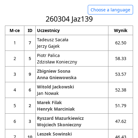
Choose a language
260304 Jaz139
M-ce
ID
Uczestnicy
Wynik
Tadeusz Sacała
1
7
62.50
Jerzy Gajek
Piotr Palica
2
5
58.33
Zdzisław Konieczny
Zbigniew Sosna
3
9
53.57
Anna Gniewowska
Witold Jackowski
4
6
52.38
Jan Nowak
Marek Filak
5
2
51.79
Henryk Marciniak
Ryszard Mazurkiewicz
6
3
47.62
Wojciech Skonieczny
Leszek Sowinski
7
10
46.43