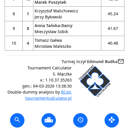
Marek Poszytek
Krzysztof Walichiewicz
8
1
45.24
Jerzy Bykowski
Anna Tańska-Darcy
9
8
41.67
Mieczysław Sobik
Tomasz Gałwa
10
4
40.48
Mirosław Maleszko
mail_outline
Turniej liczył
Edmund Budka
Tournament Calculator
S. Mączka
v.:
1.10.37.35263
gen.:
04-03-2026 13:38:30
Double-dummy analysis by
BCalc
tournamentcalculator.pl
search
history
gamepad