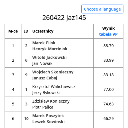
Choose a language
260422 Jaz145
Wynik
M-ce
ID
Uczestnicy
tabela VP
Marek Filak
1
2
88.70
Henryk Marciniak
Witold Jackowski
2
6
83.99
Jan Nowak
Wojciech Skonieczny
3
9
83.18
Janusz Cabaj
Krzysztof Walichiewicz
4
1
77.00
Jerzy Bykowski
Zdzisław Konieczny
5
3
74.63
Piotr Palica
Marek Poszytek
6
10
66.29
Leszek Sowinski