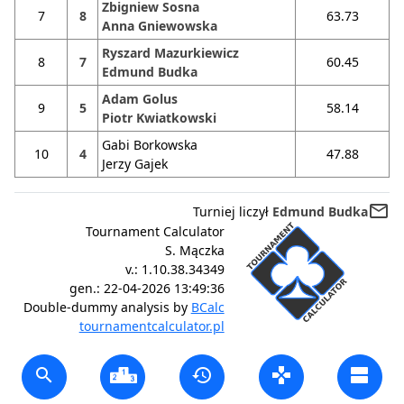
Zbigniew Sosna
7
8
63.73
Anna Gniewowska
Ryszard Mazurkiewicz
8
7
60.45
Edmund Budka
Adam Golus
9
5
58.14
Piotr Kwiatkowski
Gabi Borkowska
10
4
47.88
Jerzy Gajek
mail_outline
Turniej liczył
Edmund Budka
Tournament Calculator
S. Mączka
v.:
1.10.38.34349
gen.:
22-04-2026 13:49:36
Double-dummy analysis by
BCalc
tournamentcalculator.pl
search
history
gamepad
view_agenda