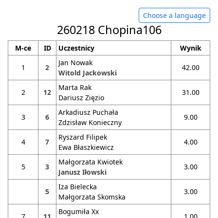
Choose a language
260218 Chopina106
M-ce
ID
Uczestnicy
Wynik
Jan Nowak
1
2
42.00
Witold Jackowski
Marta Rak
2
12
31.00
Dariusz Zięzio
Arkadiusz Puchała
3
6
9.00
Zdzisław Konieczny
Ryszard Filipek
4
7
4.00
Ewa Błaszkiewicz
Małgorzata Kwiotek
5
3
3.00
Janusz Iłowski
Iza Bielecka
5
3.00
Małgorzata Skomska
Bogumiła Xx
7
11
1.00