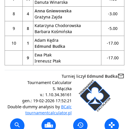
Danuta Winarska
Anna Gniewowska
8
4
-3.00
Grażyna Zajda
Katarzyna Chodorowska
9
8
-5.00
Barbara Kośmińska
Adam Kędra
10
1
-17.00
Edmund Budka
Ewa Ptak
9
-17.00
Ireneusz Ptak
mail_outline
Turniej liczył
Edmund Budka
Tournament Calculator
S. Mączka
v.:
1.10.34.36161
gen.:
19-02-2026 17:52:21
Double-dummy analysis by
BCalc
tournamentcalculator.pl
search
history
gamepad