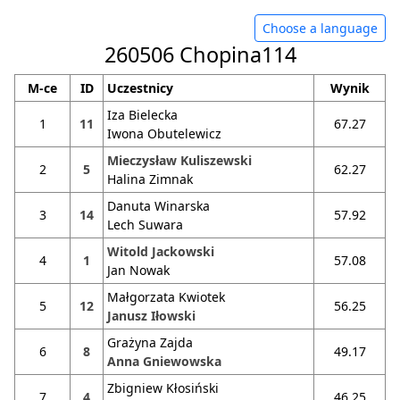
Choose a language
260506 Chopina114
M-ce
ID
Uczestnicy
Wynik
Iza Bielecka
1
11
67.27
Iwona Obutelewicz
Mieczysław Kuliszewski
2
5
62.27
Halina Zimnak
Danuta Winarska
3
14
57.92
Lech Suwara
Witold Jackowski
4
1
57.08
Jan Nowak
Małgorzata Kwiotek
5
12
56.25
Janusz Iłowski
Grażyna Zajda
6
8
49.17
Anna Gniewowska
Zbigniew Kłosiński
7
4
46.25