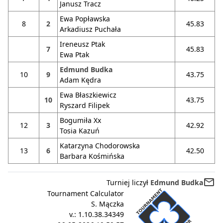
Janusz Tracz
Ewa Popławska
8
2
45.83
Arkadiusz Puchała
Ireneusz Ptak
7
45.83
Ewa Ptak
Edmund Budka
10
9
43.75
Adam Kędra
Ewa Błaszkiewicz
10
43.75
Ryszard Filipek
Bogumiła Xx
12
3
42.92
Tosia Kazuń
Katarzyna Chodorowska
13
6
42.50
Barbara Kośmińska
mail_outline
Turniej liczył
Edmund Budka
Tournament Calculator
S. Mączka
v.:
1.10.38.34349