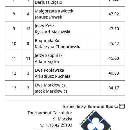
Dariusz Zięzio
Małgorzata Kwiotek
8
4
47.92
Janusz Iłowski
Jerzy Kosz
9
12
47.50
Ryszard Makowski
Bogumiła Xx
10
8
45.42
Katarzyna Chodorowska
Jerzy Szopiński
11
11
45.00
Adam Kędra
Ewa Popławska
12
2
40.83
Arkadiusz Puchała
Ewa Markiewicz
13
7
34.17
Jacek Markiewicz
mail_outline
Turniej liczył
Edmund Budka
Tournament Calculator
S. Mączka
v.:
1.10.42.29193