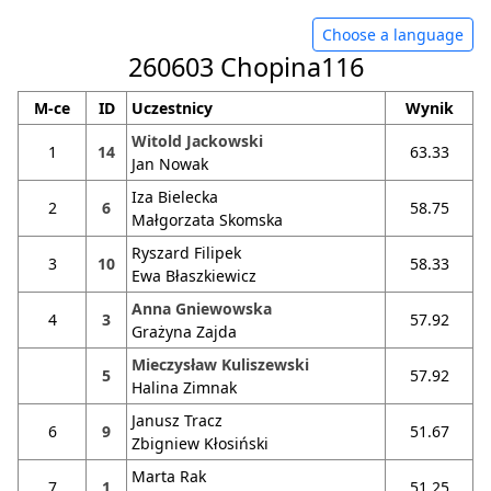
Choose a language
260603 Chopina116
M-ce
ID
Uczestnicy
Wynik
Witold Jackowski
1
14
63.33
Jan Nowak
Iza Bielecka
2
6
58.75
Małgorzata Skomska
Ryszard Filipek
3
10
58.33
Ewa Błaszkiewicz
Anna Gniewowska
4
3
57.92
Grażyna Zajda
Mieczysław Kuliszewski
5
57.92
Halina Zimnak
Janusz Tracz
6
9
51.67
Zbigniew Kłosiński
Marta Rak
7
1
51.25