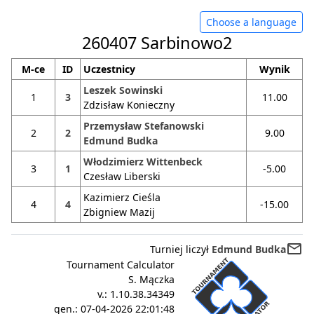
Choose a language
260407 Sarbinowo2
M-ce
ID
Uczestnicy
Wynik
Leszek Sowinski
1
3
11.00
Zdzisław Konieczny
Przemysław Stefanowski
2
2
9.00
Edmund Budka
Włodzimierz Wittenbeck
3
1
-5.00
Czesław Liberski
Kazimierz Cieśla
4
4
-15.00
Zbigniew Mazij
mail_outline
Turniej liczył
Edmund Budka
Tournament Calculator
S. Mączka
v.:
1.10.38.34349
gen.:
07-04-2026 22:01:48