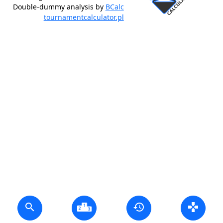
Double-dummy analysis by
BCalc
tournamentcalculator.pl
search
history
gamepad