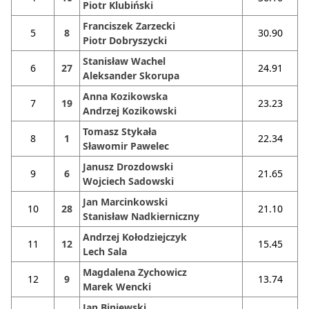
Piotr Klubiński
Franciszek Zarzecki
5
8
30.90
Piotr Dobryszycki
Stanisław Wachel
6
27
24.91
Aleksander Skorupa
Anna Kozikowska
7
19
23.23
Andrzej Kozikowski
Tomasz Stykała
8
1
22.34
Sławomir Pawelec
Janusz Drozdowski
9
6
21.65
Wojciech Sadowski
Jan Marcinkowski
10
28
21.10
Stanisław Nadkierniczny
Andrzej Kołodziejczyk
11
12
15.45
Lech Sala
Magdalena Zychowicz
12
9
13.74
Marek Wencki
Jan Biniewski