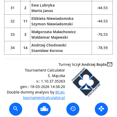
Ewa Lubryka
31
2
-44.53
Marta Janus
Elżbieta Niewiadomska
32
11
-44.53
Szymon Niewiadomski
Małgorzata Małachowicz
33
3
-76.53
Waldemar Majewski
Andrzej Chodowski
34
14
-78.59
Stanisław Korona
mail_outline
Turniej liczył
Andrzej Bojda
Tournament Calculator
S. Mączka
v.:
1.10.37.35263
gen.:
18-03-2026 14:36:20
Double-dummy analysis by
BCalc
tournamentcalculator.pl
search
history
gamepad