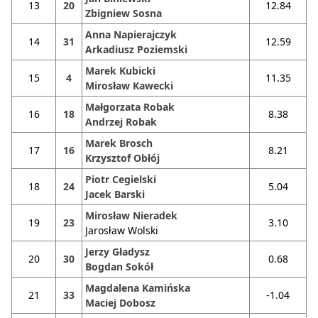
13
20
12.84
Zbigniew Sosna
Anna Napierajczyk
14
31
12.59
Arkadiusz Poziemski
Marek Kubicki
15
4
11.35
Mirosław Kawecki
Małgorzata Robak
16
18
8.38
Andrzej Robak
Marek Brosch
17
16
8.21
Krzysztof Obłój
Piotr Cegielski
18
24
5.04
Jacek Barski
Mirosław Nieradek
19
23
3.10
Jarosław Wolski
Jerzy Gładysz
20
30
0.68
Bogdan Sokół
Magdalena Kamińska
21
33
-1.04
Maciej Dobosz