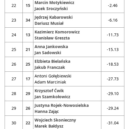
Marcin Motykiewicz
22
15
-2.46
Jacek Sroczyński
Jędrzej Kabarowski
23
34
-6.16
Dariusz Musiał
Kazimierz Komorowicz
24
13
-11.73
Stanisław Greszta
Anna Jankowska
25
21
-15.13
Jan Sadowski
Elżbieta Bielańska
26
25
-18.53
Jakub Franczak
Antoni Gołębiewski
27
17
-27.73
Adam Marciniak
Krzysztof Ćwik
28
29
-29.10
Jan Szamkołowicz
Justyna Rojek-Nowosielska
29
26
-29.24
Hanna Zając
Wojciech Skonieczny
30
22
-31.04
Marek Bałdysz