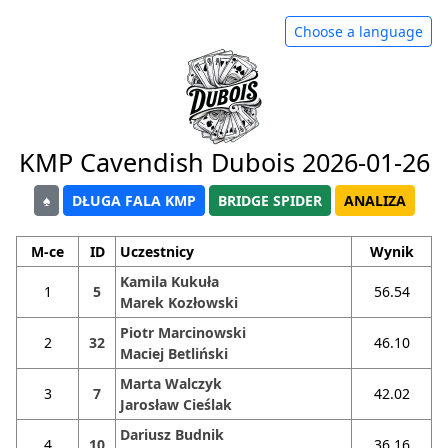
Choose a language
KMP Cavendish Dubois 2026-01-26
♠
DŁUGA FALA KMP
BRIDGE SPIDER
ANALIZA
M-ce
ID
Uczestnicy
Wynik
Kamila Kukuła
1
5
56.54
Marek Kozłowski
Piotr Marcinowski
2
32
46.10
Maciej Betliński
Marta Walczyk
3
7
42.02
Jarosław Cieślak
Dariusz Budnik
4
10
36.16