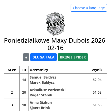
Choose a language
Poniedziałkowe Maxy Dubois 2026-
02-16
♠
DŁUGA FALA
BRIDGE SPIDER
M-ce
ID
Uczestnicy
Wynik
Samuel Bałdysz
1
14
62.04
Marek Bałdysz
Arkadiusz Poziemski
2
20
61.68
Roger Szarek
Anna Diakun
3
10
61.63
Sjoert Brink