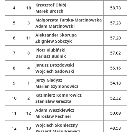
Krzysztof Obłój
4
18
58.78
Marek Brosch
Małgorzata Turska-Marcinowska
5
3
57.28
Adam Marcinowski
Aleksander Skorupa
6
11
57.20
Zbigniew Sobczyk
Piotr Klubiński
7
8
57.02
Dariusz Budnik
Janusz Drozdowski
8
4
56.16
Wojciech Sadowski
Jerzy Gładysz
9
1
54.18
Marian Szymonowicz
Kazimierz Komorowicz
10
2
52.32
Stanisław Greszta
Adam Waszkiewicz
11
12
50.69
Mirosław Fechner
Wojciech Skonieczny
12
13
48.58
Ryszard Mazurkiewicz