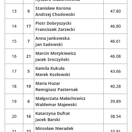
Stanisław Korona
13
9
47.80
Andrzej Chodowski
Piotr Dobryszycki
14
17
46.80
Franciszek Zarzecki
Anna Jankowska
15
7
46.61
Jan Sadowski
Marcin Motykiewicz
16
21
46.08
Jacek Sroczyński
Kamila Kukuła
17
5
43.66
Marek Kozłowski
Maria Huzar
18
19
40.28
Remigiusz Pasternak
Małgorzata Małachowicz
19
6
39.89
Waldemar Majewski
Katarzyna Dufrat
20
16
38.54
Jacek Barski
Mirosław Nieradek
21
22
33.91