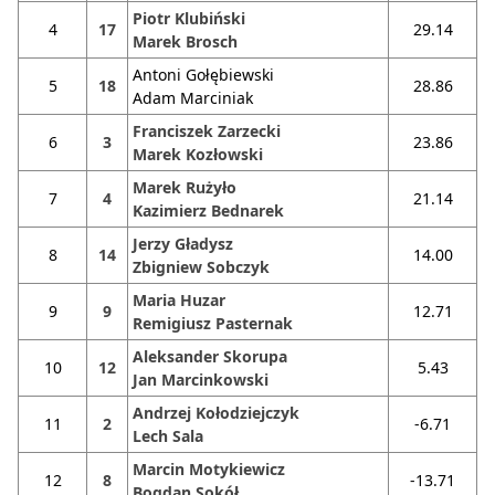
Piotr Klubiński
4
17
29.14
Marek Brosch
Antoni Gołębiewski
5
18
28.86
Adam Marciniak
Franciszek Zarzecki
6
3
23.86
Marek Kozłowski
Marek Rużyło
7
4
21.14
Kazimierz Bednarek
Jerzy Gładysz
8
14
14.00
Zbigniew Sobczyk
Maria Huzar
9
9
12.71
Remigiusz Pasternak
Aleksander Skorupa
10
12
5.43
Jan Marcinkowski
Andrzej Kołodziejczyk
11
2
-6.71
Lech Sala
Marcin Motykiewicz
12
8
-13.71
Bogdan Sokół