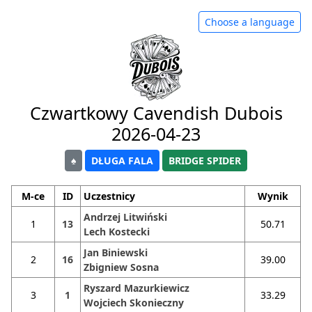
Choose a language
Czwartkowy Cavendish Dubois
2026-04-23
♠
DŁUGA FALA
BRIDGE SPIDER
M-ce
ID
Uczestnicy
Wynik
Andrzej Litwiński
1
13
50.71
Lech Kostecki
Jan Biniewski
2
16
39.00
Zbigniew Sosna
Ryszard Mazurkiewicz
3
1
33.29
Wojciech Skonieczny