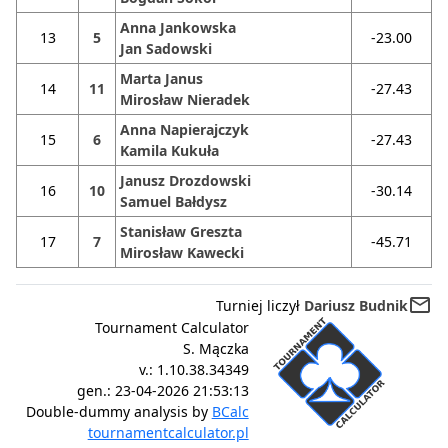
Anna Jankowska
13
5
-23.00
Jan Sadowski
Marta Janus
14
11
-27.43
Mirosław Nieradek
Anna Napierajczyk
15
6
-27.43
Kamila Kukuła
Janusz Drozdowski
16
10
-30.14
Samuel Bałdysz
Stanisław Greszta
17
7
-45.71
Mirosław Kawecki
mail_outline
Turniej liczył
Dariusz Budnik
Tournament Calculator
S. Mączka
v.:
1.10.38.34349
gen.:
23-04-2026 21:53:13
Double-dummy analysis by
BCalc
tournamentcalculator.pl